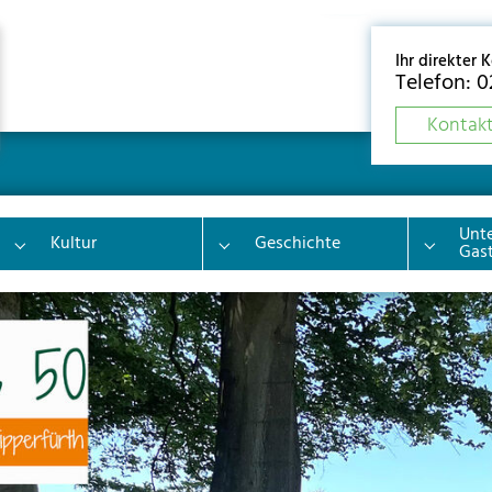
Ihr direkter 
Telefon: 
Kontakt
Unt
Kultur
Geschichte
"
Submenu for "Sehenswertes"
Submenu for "Kultur"
Submenu 
Gas