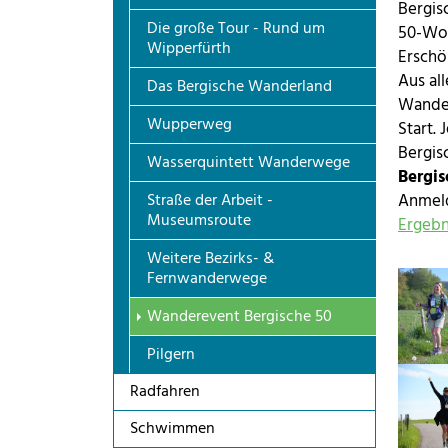
Bergis
Die große Tour - Rund um
50-Woc
Wipperfürth
Erschö
Aus al
Das Bergische Wanderland
Wander
Wupperweg
Start.
Bergis
Wasserquintett Wanderwege
Bergis
Straße der Arbeit -
Anmel
Museumsroute
Ergebn
Weitere Bezirks- &
Show l
Fernwanderwege
(current)
Wanderevent Bergische 50
Pilgern
Show l
Radfahren
Schwimmen