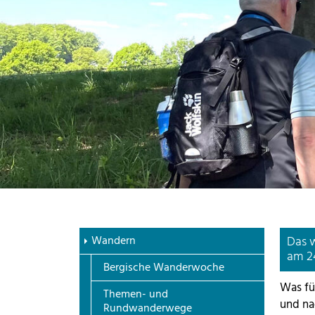
Wandern
Das w
am 24
Bergische Wanderwoche
Was fü
Themen- und
und na
Rundwanderwege