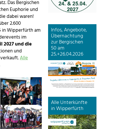
tz. Das Bergischen
schen Euphorie und
 die dabei waren!
über 2.600
Infos, Angebote,
5 in Wipperfürth am
Übernachtung
nderevents im
zur Bergischen
il 2027 und die
50 am
ationen und
25.+26.04.2026
sverkauft.
Alle
.
Show larger version
Alle Unterkünfte
Show larger version
in Wipperfürth