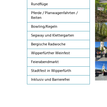
Rundflüge
Show l
Pferde / Planwagenfahrten /
Reiten
Show l
Bowling/Kegeln
Segway und Klettergarten
Show l
Bergische Radwoche
Wipperfürther Weinfest
Feierabendmarkt
Show l
Stadtfest in Wipperfürth
Inklusiv und Barrierefrei