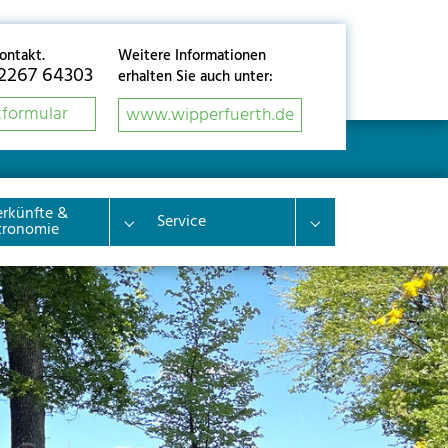
Kontakt.
Weitere Informationen
02267 64303
erhalten Sie auch unter:
formular
www.wipperfuerth.de
erkünfte &
Service
for "Geschichte"
Submenu for "Unterkünfte & Gastronomie"
Submenu for "Servic
tronomie