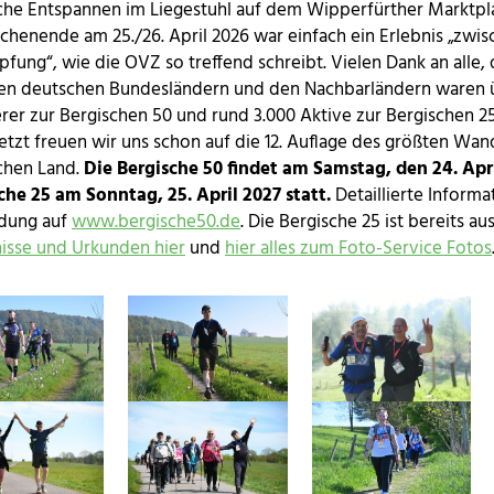
che Entspannen im Liegestuhl auf dem Wipperfürther Marktpla
henende am 25./26. April 2026 war einfach ein Erlebnis „zwi
pfung“, wie die OVZ so treffend schreibt. Vielen Dank an alle,
len deutschen Bundesländern und den Nachbarländern waren 
er zur Bergischen 50 und rund 3.000 Aktive zur Bergischen 2
 Jetzt freuen wir uns schon auf die 12. Auflage des größten Wa
chen Land.
Die Bergische 50 findet am Samstag, den 24. Apr
che 25 am Sonntag, 25. April 2027 statt.
Detaillierte Inform
dung auf
www.bergische50.de
. Die Bergische 25 ist bereits au
isse und Urkunden hier
und
hier alles zum Foto-Service Fotos
arger version
Show larger version
Show larger version
arger version
Show larger version
Show larger version